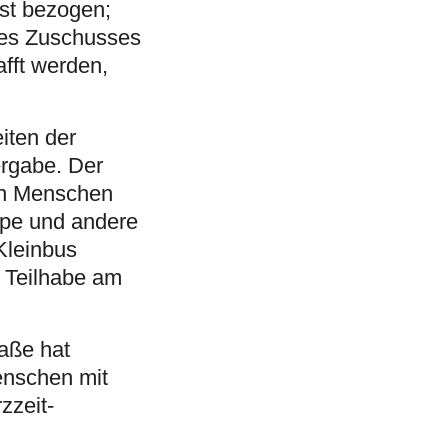
st bezogen;
ines Zuschusses
fft werden,
iten der
ergabe. Der
von Menschen
mpe und andere
Kleinbus
: Teilhabe am
aße hat
enschen mit
zzeit-