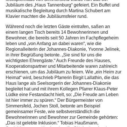
Jubiläum des „Haus Tannenburg“ gefeiert. Ein Buffet und
musikalische Begleitung durch Martina Schubert am
Klavier machten die Jubiläumsfeier rund.
Während noch die letzten Gäste eintrafen, saßen an
einem langen Tisch bereits 14 Bewohnerinnen und
Bewohner, die bereits seit 50 Jahren im Fachpflegeheim
leben und „von Anfang an dabei waren“, wie die
Regionalleiterin der Johannes-Diakonie, Yvonne Jelinek,
in ihrer Begrüßung betonte. „Sie sind für uns die
wichtigsten Ehrengäste.“ Auch Freunde des Hauses,
Kooperationspartner und Mitarbeitende waren zahlreich
erschienen, um das Jubiläum zu feiern. Wie „ein Heim zur
Heimat“ wird, beschrieb Pfarrerin Birgit Lallathin, die das
Haus lange als Seelsorgerin der Johannes-Diakonie
begleitet hat und mit ihrem Kollegen Pfarrer Klaus-Peter
Lüdke eine Festandacht hielt, so: „Die Freude am Leben
ist hier immer zu spüren.“ Der Bürgermeister von
Simmersfeld, Jochen Stoll, betonte am Beispiel
gemeinsamer Feste, wie selbstverständlich die
Bewohnerinnen und Bewohner zur Gemeinde gehörten:
„Das ist gelebte Inklusion.“ Tobias Haußmann,