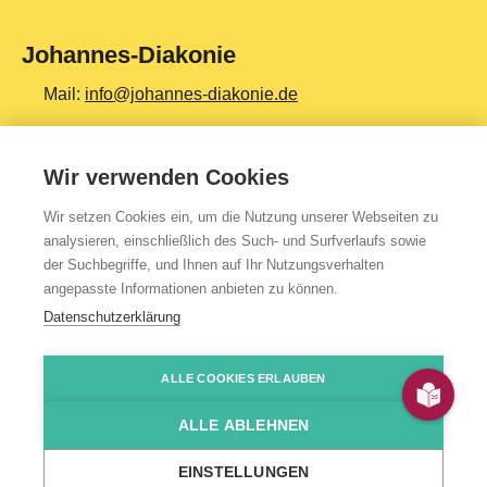
Johannes-Diakonie
Mail:
info@johannes-diakonie.de
Tel:
06261 - 88-0
Wir verwenden Cookies
Wir setzen Cookies ein, um die Nutzung unserer Webseiten zu
Top Themen
analysieren, einschließlich des Such- und Surfverlaufs sowie
der Suchbegriffe, und Ihnen auf Ihr Nutzungsverhalten
Teilhabe & Assistenz
angepasste Informationen anbieten zu können.
Altenpflege
Datenschutzerklärung
Gesundheit & Kliniken
ALLE COOKIES ERLAUBEN
Jugendhilfe
Presse
Impressum
Kontakt
Über uns
Datenschutzerklärung
HinSchG-/LkSG-Hinweis
JoDi Shop
Bildung & Ausbildung
ALLE ABLEHNEN
Produkte & Services
© 2026 Johannes-Diakonie Mosbach
EINSTELLUNGEN