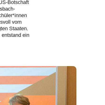
US-Botschaft
osbach-
chüler*innen
ksvoll vom
gten Staaten.
 entstand ein