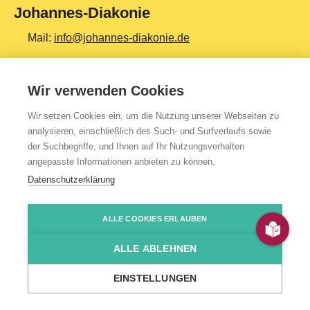
Johannes-Diakonie
Mail:
info@johannes-diakonie.de
Tel:
06261 - 88-0
Wir verwenden Cookies
Wir setzen Cookies ein, um die Nutzung unserer Webseiten zu
Top Themen
analysieren, einschließlich des Such- und Surfverlaufs sowie
der Suchbegriffe, und Ihnen auf Ihr Nutzungsverhalten
Teilhabe & Assistenz
angepasste Informationen anbieten zu können.
Altenpflege
Datenschutzerklärung
Gesundheit & Kliniken
ALLE COOKIES ERLAUBEN
Jugendhilfe
Presse
Impressum
Kontakt
Über uns
Datenschutzerklärung
HinSchG-/LkSG-Hinweis
JoDi Shop
Bildung & Ausbildung
ALLE ABLEHNEN
Produkte & Services
© 2026 Johannes-Diakonie Mosbach
EINSTELLUNGEN
News & Events