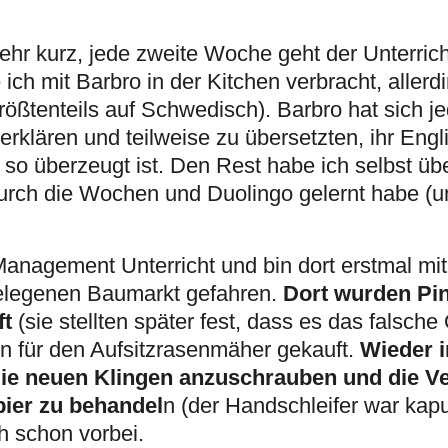
hr kurz, jede zweite Woche geht der Unterricht
ch mit Barbro in der Kitchen verbracht, allerd
größtenteils auf Schwedisch). Barbro hat sich je
klären und teilweise zu übersetzten, ihr Engli
 so überzeugt ist. Den Rest habe ich selbst üb
durch die Wochen und Duolingo gelernt habe (u
Management Unterricht und bin dort erstmal mi
Dort wurden Pin
gelegenen Baumarkt gefahren.
ft
(sie stellten später fest, dass es das falsche 
Wieder i
 für den Aufsitzrasenmäher gekauft.
die neuen Klingen anzuschrauben und die V
ier zu behandel
n (der Handschleifer war kap
h schon vorbei.