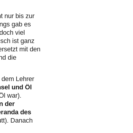
 nur bis zur
ings gab es
doch viel
sch ist ganz
ersetzt mit den
nd die
t dem Lehrer
sel und Öl
Öl war).
n der
eranda des
utt). Danach