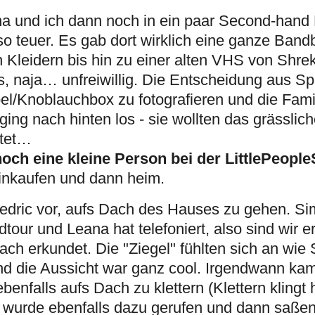
a und ich dann noch in ein paar Second-hand 
so teuer. Es gab dort wirklich eine ganze Bandb
leidern bis hin zu einer alten VHS von Shrek
s, naja… unfreiwillig. Die Entscheidung aus S
el/Knoblauchbox zu fotografieren und die Fam
ing nach hinten los - sie wollten das grässlich
stet…
ch eine kleine Person bei der LittlePeopl
einkaufen und dann heim.
edric vor, aufs Dach des Hauses zu gehen. S
tour und Leana hat telefoniert, also sind wir e
ch erkundet. Die "Ziegel" fühlten sich an wie 
und die Aussicht war ganz cool. Irgendwann k
nfalls aufs Dach zu klettern (Klettern klingt hi
 wurde ebenfalls dazu gerufen und dann saßen