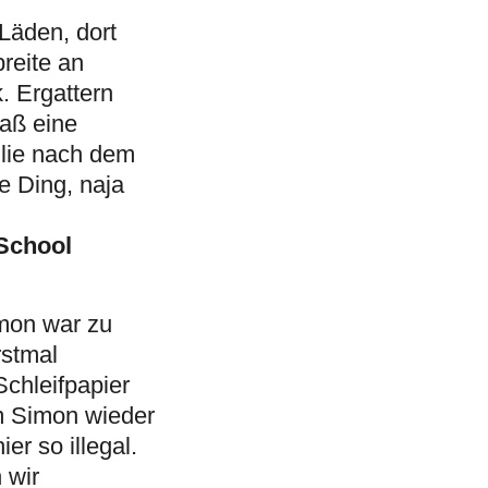
Läden, dort
reite an
. Ergattern
paß eine
ilie nach dem
e Ding, naja
eSchool
imon war zu
rstmal
Schleifpapier
am Simon wieder
er so illegal.
 wir