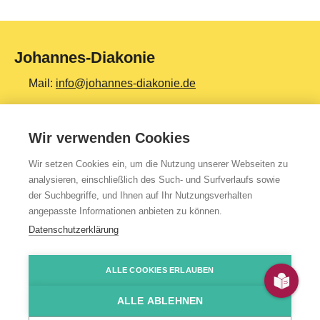
Johannes-Diakonie
Mail:
info@johannes-diakonie.de
Tel:
06261 - 88-0
Wir verwenden Cookies
Wir setzen Cookies ein, um die Nutzung unserer Webseiten zu
Top Themen
analysieren, einschließlich des Such- und Surfverlaufs sowie
der Suchbegriffe, und Ihnen auf Ihr Nutzungsverhalten
Teilhabe & Assistenz
angepasste Informationen anbieten zu können.
Altenpflege
Datenschutzerklärung
Gesundheit & Kliniken
ALLE COOKIES ERLAUBEN
Jugendhilfe
Presse
Impressum
Kontakt
Über uns
Datenschutzerklärung
HinSchG-/LkSG-Hinweis
JoDi Shop
Bildung & Ausbildung
ALLE ABLEHNEN