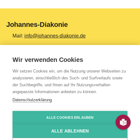
Johannes-Diakonie
Mail:
info@johannes-diakonie.de
Tel:
06261 - 88-0
Wir verwenden Cookies
Wir setzen Cookies ein, um die Nutzung unserer Webseiten zu
Top Themen
analysieren, einschließlich des Such- und Surfverlaufs sowie
der Suchbegriffe, und Ihnen auf Ihr Nutzungsverhalten
Teilhabe & Assistenz
angepasste Informationen anbieten zu können.
Altenpflege
Datenschutzerklärung
Gesundheit & Kliniken
ALLE COOKIES ERLAUBEN
Jugendhilfe
Presse
Impressum
Kontakt
Über uns
Datenschutzerklärung
HinSchG-/LkSG-Hinweis
JoDi Shop
Bildung & Ausbildung
ALLE ABLEHNEN