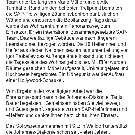
Team unter Leitung von Mario Müller um die Alte
Turnhalle. Rund um den beliebten Treffpunkt bemalten
die SAP-Freiwilligen Zäune farbenfroh bunt, strichen
Wände und erneuerten die Bepflanzung. Tags darauf
wurde das Wohnzentrum am Panoramaweg zum
Einsatzort für ein international zusammengesetztes SAP-
Team. Das weitläufige Gebäude war nach längerem
Leerstand neu bezogen worden. Die 16 Helferinnen und
Helfer aus sieben Nationen setzten nun unter Leitung von
Igor Prokefiev das Außengelände instand und richteten
die Tagesstätte des Wohnangebots her. Mit Eifer wurden
Räume gestrichen, Möbel aufgestellt, Unkraut gejätet und
Hochbeete hergerichtet. Ein Höhepunkt war der Aufbau
einer Hollywood-Schaukel.
Vom Ergebnis der zweitägigen Arbeit war die
Ehrenamtskoordinatorin der Johannes-Diakonie, Tanja
Bauer begeistert. „Gemeinsam haben Sie viel bewegt
und Gutes getan“, sagte sie zu den SAP-Helferinnen und
–Helfern und dankte ihnen herzlich für ihren Einsatz.
Das Softwareunternehmen mit Sitz in Walldorf unterstützt
die Johannes-Diakonie schon seit vielen Jahren.