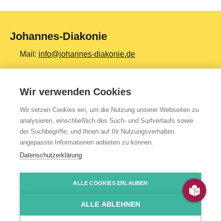
Johannes-Diakonie
Mail:
info@johannes-diakonie.de
Tel:
06261 - 88-0
Wir verwenden Cookies
Wir setzen Cookies ein, um die Nutzung unserer Webseiten zu
Top Themen
analysieren, einschließlich des Such- und Surfverlaufs sowie
der Suchbegriffe, und Ihnen auf Ihr Nutzungsverhalten
Teilhabe & Assistenz
angepasste Informationen anbieten zu können.
Altenpflege
Datenschutzerklärung
Gesundheit & Kliniken
ALLE COOKIES ERLAUBEN
Jugendhilfe
Presse
Impressum
Kontakt
Über uns
Datenschutzerklärung
HinSchG-/LkSG-Hinweis
JoDi Shop
Bildung & Ausbildung
ALLE ABLEHNEN