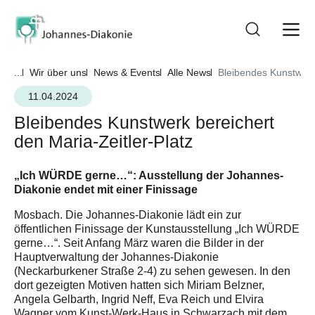
...
Wir über uns
News & Events
Alle News
Bleibendes Kunstwerk 
11.04.2024
Bleibendes Kunstwerk bereichert
den Maria-Zeitler-Platz
„Ich WÜRDE gerne…“: Ausstellung der Johannes-
Diakonie endet mit einer Finissage
Mosbach. Die Johannes-Diakonie lädt ein zur
öffentlichen Finissage der Kunstausstellung „Ich WÜRDE
gerne…“. Seit Anfang März waren die Bilder in der
Hauptverwaltung der Johannes-Diakonie
(Neckarburkener Straße 2-4) zu sehen gewesen. In den
dort gezeigten Motiven hatten sich Miriam Belzner,
Angela Gelbarth, Ingrid Neff, Eva Reich und Elvira
Wagner vom Kunst-Werk-Haus in Schwarzach mit dem