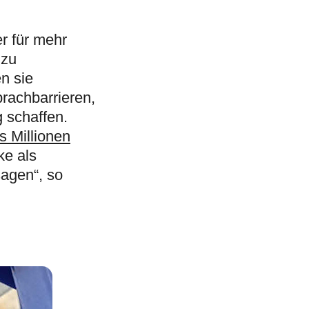
r für mehr
 zu
n sie
prachbarrieren,
 schaffen.
s Millionen
ke als
sagen“, so