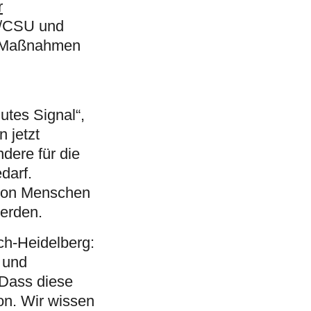
r
U/CSU und
te Maßnahmen
utes Signal“,
 jetzt
dere für die
darf.
 von Menschen
werden.
ch-Heidelberg:
 und
 Dass diese
on. Wir wissen