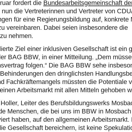
uar fordert die
Bundesarbeitsgemeinschaft de
nun die Vertreterinnen und Vertreter von CD
ngen für eine Regierungsbildung auf, konkre
 zu vereinbaren. Dabei seien insbesondere die
k zu nehmen.
rte Ziel einer inklusiven Gesellschaft ist ein g
der BAG BBW, in einer Mitteilung. „Dem müssen
svertrag folgen.“ Die BAG BBW sehe insbeson
Behinderungen den dringlichsten Handlungsbe
und Fachkräftemangels müssten die Potentiale
einen Arbeitsmarkt mit allen Mitteln gehoben 
n Holler, Leiter des Berufsbildungswerks Mosba
ende Menschen, die bei uns im BBW in Mosbach
iert haben, auf den allgemeinen Arbeitsmarkt.
e Gesellschaft bereichern, ist keine Spekulati