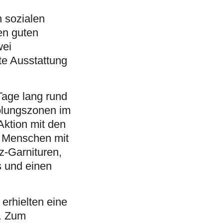
 sozialen
en guten
wei
te Ausstattung
Tage lang rund
olungszonen im
Aktion mit den
n Menschen mit
z-Garnituren,
s und einen
erhielten eine
n. Zum