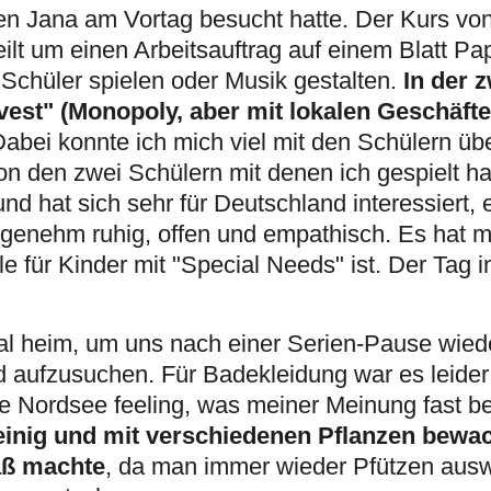
en Jana am Vortag besucht hatte. Der Kurs von
lt um einen Arbeitsauftrag auf einem Blatt Pap
In der z
 Schüler spielen oder Musik gestalten.
nvest" (Monopoly, aber mit lokalen Geschäfte
abei konnte ich mich viel mit den Schülern übe
n den zwei Schülern mit denen ich gespielt h
nd hat sich sehr für Deutschland interessiert, 
ngenehm ruhig, offen und empathisch. Es hat m
e für Kinder mit "Special Needs" ist. Der Tag 
al heim, um uns nach einer Serien-Pause wiede
 aufzusuchen. Für Badekleidung war es leider 
e Nordsee feeling, was meiner Meinung fast b
teinig und mit verschiedenen Pflanzen bewa
aß machte
, da man immer wieder Pfützen aus