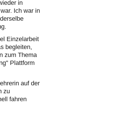
ieder in
war. Ich war in
 derselbe
ng.
l Einzelarbeit
s begleiten,
eln zum Thema
ng" Plattform
hrerin auf der
n zu
ell fahren