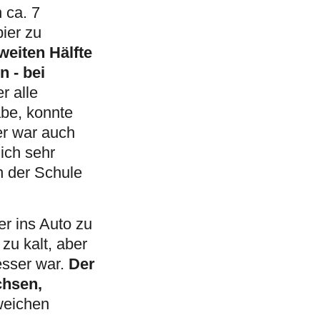
 ca. 7
ier zu
weiten Hälfte
n - bei
r alle
abe, konnte
er war auch
ich sehr
in der Schule
r ins Auto zu
zu kalt, aber
Der
esser war.
chsen,
weichen