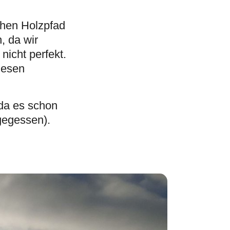
chen Holzpfad
, da wir
nicht perfekt.
iesen
da es schon
 gegessen).