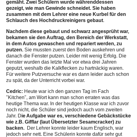
gemäht. Zwei Schülern wurde währenddessen
gezeigt, wie man Gewinde schneidet. Sie haben
zusammen mit dem Lehrer eine neue Kurbel für den
Schlauch des Hochdruckreinigers gebaut
.
Nachdem diese gebaut und schwarz angesprüht war,
bekamen sie den Auftrag, den Bereich der Werkstatt,
in dem Autos gewaschen und repariert werden, zu
putzen.
Sie mussten zuerst den Boden auskehren und
danach die Fenster putzen. Leider mit wenig Erfolg. Die
Fenster wurden das letzte Mal vor etwa drei Jahren
geputzt, weshalb die Kalkflecken zu hartnäckig waren.
Für weitere Putzversuche war es dann leider auch schon
zu spät, da der Unterricht vorbei war.
Cedric:
Heute war ich den ganzen Tag im Fach
"Kitchen", am Wort kann man schon erraten was das
heutige Thema war. In der heutigen Klasse war ich zuvor
noch nicht, die Schüler sind jedoch auch vom zweiten
ie Aufgabe war es, verschiedene Gebäckstücke
Jahr. D
wie z.B. Gifflar (laut Übersetzter Sesamcracker) zu
backen.
Der Lehrer konnte leider kaum Englisch, war
jedoch sehr nett. Eine Schülerin konnte dafür sehr gut