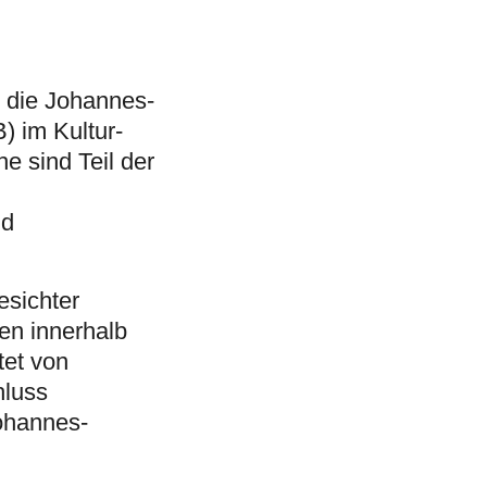
t die Johannes-
) im Kultur-
e sind Teil der
nd
esichter
en innerhalb
tet von
hluss
ohannes-