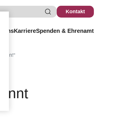
Kontakt
r uns
Karriere
Spenden & Ehrenamt
 sein!“
könnt