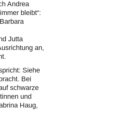
ach Andrea
immer bleibt“:
 Barbara
nd Jutta
Ausrichtung an,
t.
spricht: Siehe
bracht. Bei
 auf schwarze
ntinnen und
abrina Haug,