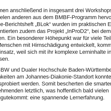
en anschließend in insgesamt drei Workshops 
n vielen anderen aus dem BMBF-Programm her
-Berichtsheft „BLok“ wurden im praktischen E
sentierten zudem das Projekt „InProD2“, bei de
n. Ein besonderer Höhepunkt war für viele Te
Menschen mit Hirnschädigung entwickelt, komm
nsatz, weil sich mit ihr komplexe Lerninhalte in
sen.
 BBW und Dualer Hochschule Baden-Württem
hkeiten am Johannes-Diakonie-Standort konnte
robiert werden. Somit bescherten die smarten
hmenden letztlich, was hoffentlich bald vielen
zugutekommt: eine spannende Lernerfahrung.