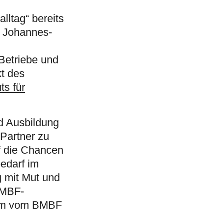
lltag“ bereits
r Johannes-
Betriebe und
t des
ts für
d Ausbildung
Partner zu
uf die Chancen
bedarf im
g mit Mut und
BMBF-
tamm vom BMBF