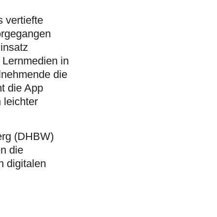
vertiefte
vorgegangen
insatz
m Lernmedien in
ilnehmende die
t die App
 leichter
berg (DHBW)
n die
 digitalen