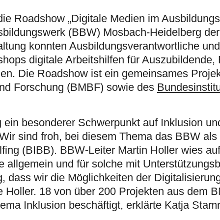
die Roadshow „Digitale Medien im Ausbildungsa
ufsbildungswerk (BBW) Mosbach-Heidelberg de
taltung konnten Ausbildungsverantwortliche und
ops digitale Arbeitshilfen für Auszubildende, 
nen. Die Roadshow ist ein gemeinsames Projek
 und Forschung (BMBF) sowie des
Bundesinstitu
 ein besonderer Schwerpunkt auf Inklusion un
Wir sind froh, bei diesem Thema das BBW als 
lfing (BIBB). BBW-Leiter Martin Holler wies a
de allgemein und für solche mit Unterstützungs
g, dass wir die Möglichkeiten der Digitalisierun
e Holler. 18 von über 200 Projekten aus dem 
ema Inklusion beschäftigt, erklärte Katja S