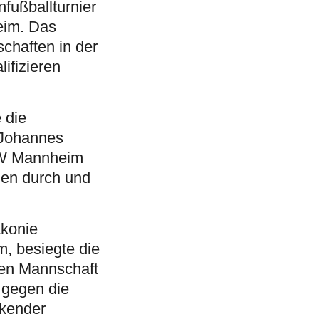
fußballturnier
eim. Das
chaften in der
lifizieren
 die
 Johannes
ATW Mannheim
len durch und
akonie
m, besiegte die
rten Mannschaft
 gegen die
ckender