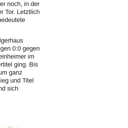
er noch, in der
 Tor. Letztlich
bedeutete
ilgerhaus
igen 0:0 gegen
einheimer im
itel ging. Bis
zum ganz
ieg und Titel
nd sich