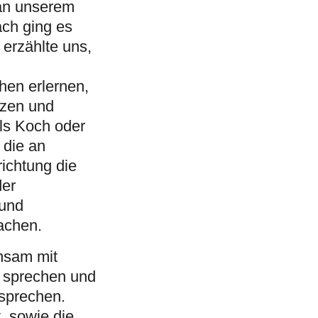
 an unserem
ach ging es
 erzählte uns,
hen erlernen,
tzen und
als Koch oder
 die an
richtung die
der
 und
achen.
insam mit
 sprechen und
 sprechen.
, sowie die