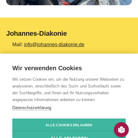
Johannes-Diakonie
Mail:
info@johannes-diakonie.de
Tel:
06261 - 88-0
Wir verwenden Cookies
Wir setzen Cookies ein, um die Nutzung unserer Webseiten zu
Top Themen
analysieren, einschließlich des Such- und Surfverlaufs sowie
der Suchbegriffe, und Ihnen auf Ihr Nutzungsverhalten
Teilhabe & Assistenz
angepasste Informationen anbieten zu können.
Altenpflege
Datenschutzerklärung
Gesundheit & Kliniken
ALLE COOKIES ERLAUBEN
Jugendhilfe
Presse
Impressum
Kontakt
Über uns
Datenschutzerklärung
HinSchG-/LkSG-Hinweis
JoDi Shop