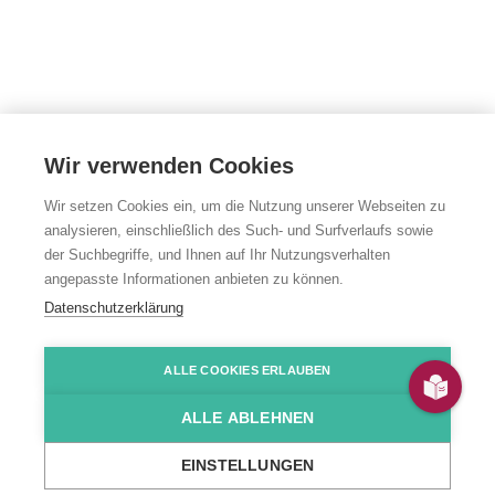
Wir verwenden Cookies
Wir setzen Cookies ein, um die Nutzung unserer Webseiten zu
analysieren, einschließlich des Such- und Surfverlaufs sowie
der Suchbegriffe, und Ihnen auf Ihr Nutzungsverhalten
angepasste Informationen anbieten zu können.
Berufsbildungs­
Datenschutzerklärung
bereich
ALLE COOKIES ERLAUBEN
ALLE ABLEHNEN
Vorbereitung auf das Berufsleben für Menschen
mit Behinderung
EINSTELLUNGEN